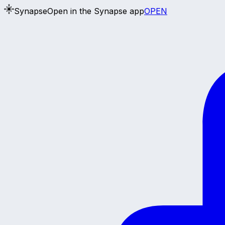
Synapse
Open in the Synapse app
OPEN